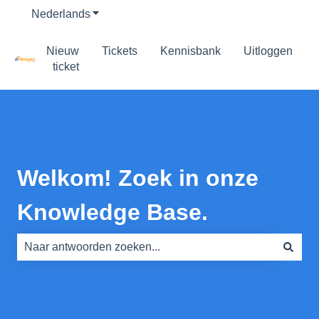
Nederlands
Submenu tonen voor vertalingen
Nieuw
Tickets
Kennisbank
Uitloggen
ticket
Welkom! Zoek in onze
Knowledge Base.
Er zijn geen suggesties want het zoekveld is leeg.