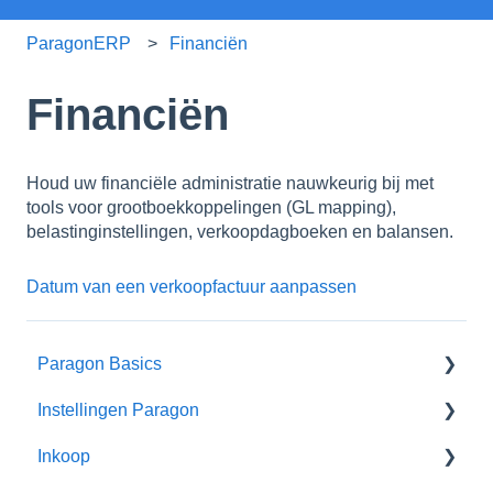
ParagonERP
Financiën
Financiën
Houd uw financiële administratie nauwkeurig bij met
tools voor grootboekkoppelingen (GL mapping),
belastinginstellingen, verkoopdagboeken en balansen.
Datum van een verkoopfactuur aanpassen
Paragon Basics
Instellingen Paragon
Basis gebruik Paragon
Inkoop
Gevorderd gebruik Paragon
Basis instellingen